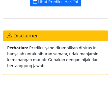
Lihat Prediksi Hari Ini
Disclaimer
Perhatian:
Prediksi yang ditampilkan di situs ini
hanyalah untuk hiburan semata, tidak menjamin
kemenangan mutlak. Gunakan dengan bijak dan
bertanggung jawab