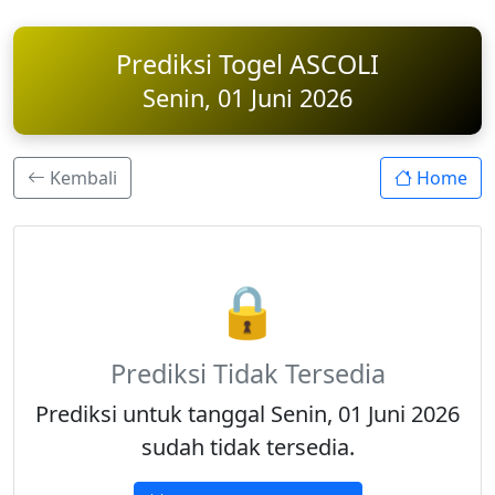
Prediksi Togel ASCOLI
Senin, 01 Juni 2026
Kembali
Home
🔒
Prediksi Tidak Tersedia
Prediksi untuk tanggal Senin, 01 Juni 2026
sudah tidak tersedia.