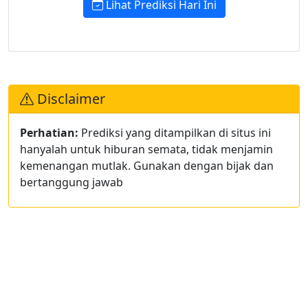
Lihat Prediksi Hari Ini
Disclaimer
Perhatian:
Prediksi yang ditampilkan di situs ini
hanyalah untuk hiburan semata, tidak menjamin
kemenangan mutlak. Gunakan dengan bijak dan
bertanggung jawab