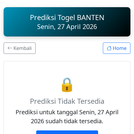
Prediksi Togel BANTEN
Senin, 27 April 2026
Kembali
Home
🔒
Prediksi Tidak Tersedia
Prediksi untuk tanggal Senin, 27 April
2026 sudah tidak tersedia.