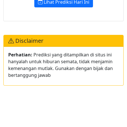
Lihat Prediksi Hari Ini
Disclaimer
Perhatian:
Prediksi yang ditampilkan di situs ini
hanyalah untuk hiburan semata, tidak menjamin
kemenangan mutlak. Gunakan dengan bijak dan
bertanggung jawab