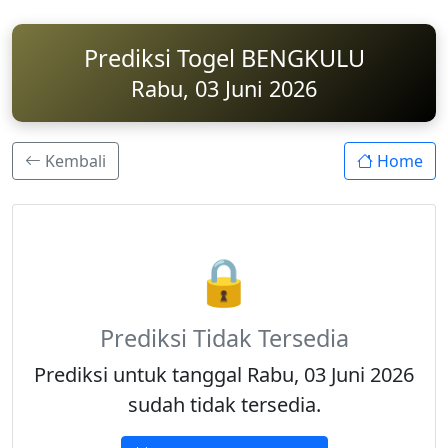
Prediksi Togel BENGKULU
Rabu, 03 Juni 2026
Kembali
Home
🔒
Prediksi Tidak Tersedia
Prediksi untuk tanggal Rabu, 03 Juni 2026
sudah tidak tersedia.