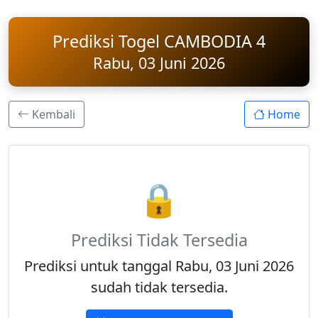
Prediksi Togel CAMBODIA 4
Rabu, 03 Juni 2026
Kembali
Home
🔒
Prediksi Tidak Tersedia
Prediksi untuk tanggal Rabu, 03 Juni 2026
sudah tidak tersedia.