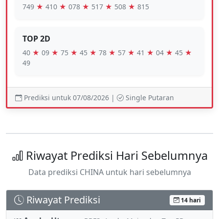
749
★
410
★
078
★
517
★
508
★
815
TOP 2D
40
★
09
★
75
★
45
★
78
★
57
★
41
★
04
★
45
★
49
Prediksi untuk 07/08/2026 |
Single Putaran
Riwayat Prediksi Hari Sebelumnya
Data prediksi CHINA untuk hari sebelumnya
Riwayat Prediksi
14 hari