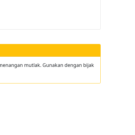
kemenangan mutlak. Gunakan dengan bijak