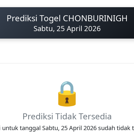
Prediksi Togel CHONBURINIGH
Sabtu, 25 April 2026
🔒
Prediksi Tidak Tersedia
i untuk tanggal Sabtu, 25 April 2026 sudah tidak t