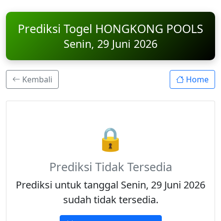
Prediksi Togel HONGKONG POOLS
Senin, 29 Juni 2026
Kembali
Home
🔒
Prediksi Tidak Tersedia
Prediksi untuk tanggal Senin, 29 Juni 2026
sudah tidak tersedia.