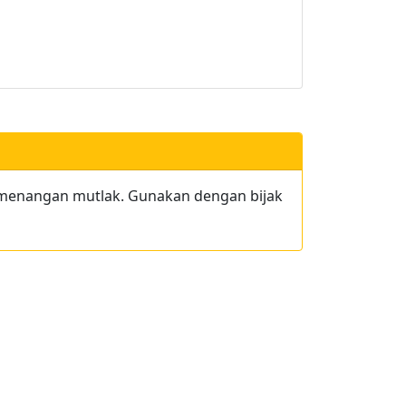
kemenangan mutlak. Gunakan dengan bijak