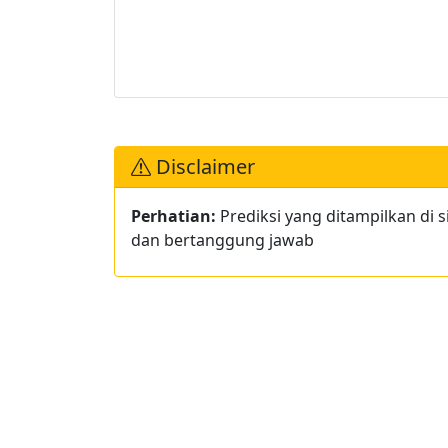
Disclaimer
Perhatian:
Prediksi yang ditampilkan di 
dan bertanggung jawab