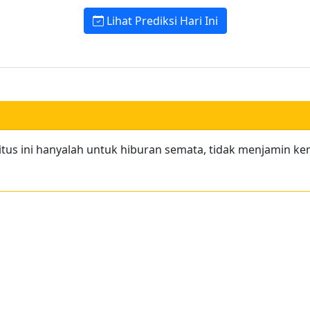
Lihat Prediksi Hari Ini
situs ini hanyalah untuk hiburan semata, tidak menjamin 