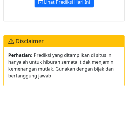
Lihat Prediksi Hari Ini
Disclaimer
Perhatian:
Prediksi yang ditampilkan di situs ini
hanyalah untuk hiburan semata, tidak menjamin
kemenangan mutlak. Gunakan dengan bijak dan
bertanggung jawab