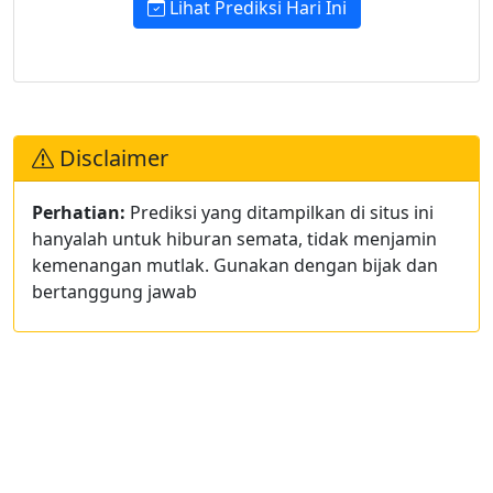
Lihat Prediksi Hari Ini
Disclaimer
Perhatian:
Prediksi yang ditampilkan di situs ini
hanyalah untuk hiburan semata, tidak menjamin
kemenangan mutlak. Gunakan dengan bijak dan
bertanggung jawab