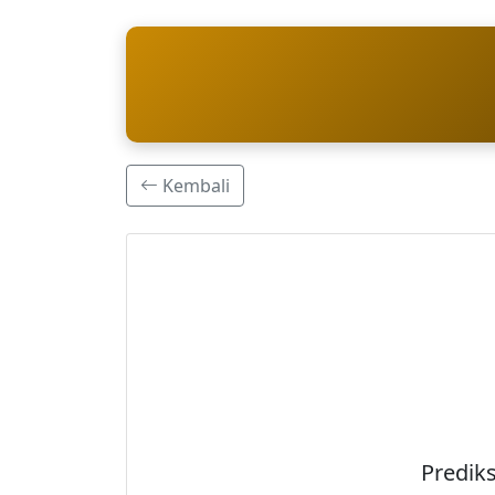
Kembali
Prediks