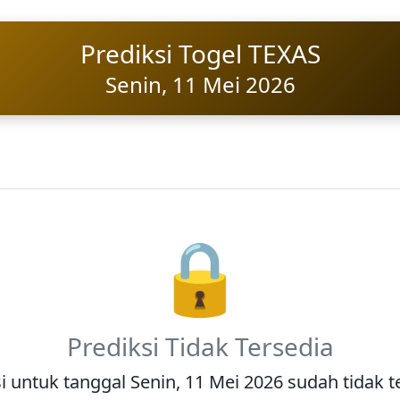
Prediksi Togel TEXAS
Senin, 11 Mei 2026
🔒
Prediksi Tidak Tersedia
i untuk tanggal Senin, 11 Mei 2026 sudah tidak t