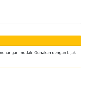
kemenangan mutlak. Gunakan dengan bijak